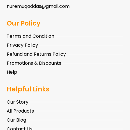
nuremuqaddas@gmail.com
Our Policy
Terms and Condition
Privacy Policy
Refund and Returns Policy
Promotions & Discounts
Help
Helpful Links
Our Story
All Products
Our Blog
Contact Us